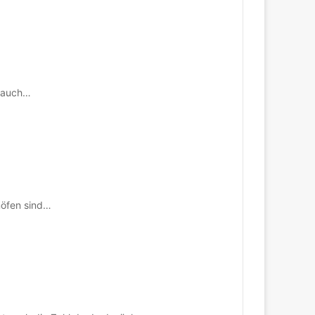
s auch…
nöfen sind…