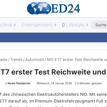
echnik
Entertainment
Lifestyle
eite
/
Trends
/
Automobil
/
NIO ET7 erster Test Reichweite u
T7 erster Test Reichweite und
News Redaktion
Mittwoch, 14 Januar 2026
2 Minuten gelesen
f des chinesischen Elektroautoherstellers NIO. Mit sei
er ET7 darauf ab, im Premium-Elektrofahrzeugmarkt Fuß z