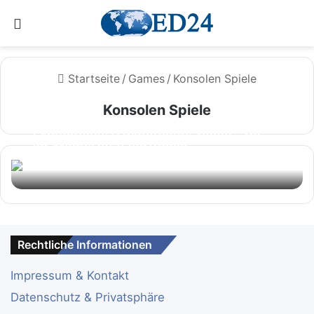
Menü
Startseite
/
Games
/
Konsolen Spiele
Konsolen Spiele
Expeditions: A MudRunner Game – Co-
op-Modus jetzt verfügbar
News & Trends Redaktion
17. Januar 2026
Rechtliche Informationen
Impressum & Kontakt
Datenschutz & Privatsphäre