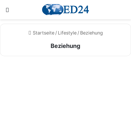
Menü
Startseite
/
Lifestyle
/
Beziehung
Beziehung
Beziehungsende trotz Liebe –
wie kann man damit
umgehen?
1. Januar 2026