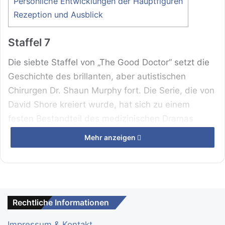
Persönliche Entwicklungen der Hauptfiguren
Rezeption und Ausblick
Staffel 7
Die siebte Staffel von „The Good Doctor“ setzt die
Geschichte des brillanten, aber autistischen
Chirurgen Dr. Shaun Murphy fort. Die Serie, die von
David Shore kreiert wurde, hat sich zu einem
festen Bestandteil des medizinischen Dramas
entwickelt. In dieser Staffel stehen neue
Mehr anzeigen
Herausforderungen und Entwicklungen im
Mittelpunkt, die sowohl das berufliche als auch das
persönliche Leben der Charaktere betreffen.
Rechtliche Informationen
Impressum & Kontakt