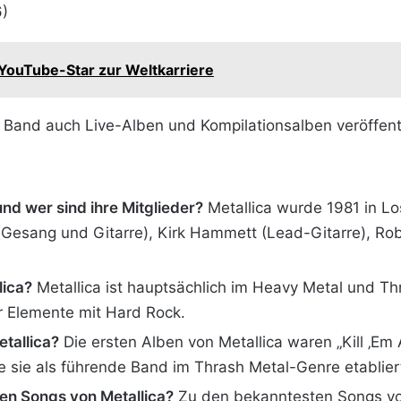
6)
 YouTube-Star zur Weltkarriere
e Band auch Live-Alben und Kompilationsalben veröffentl
d wer sind ihre Mitglieder?
Metallica wurde 1981 in Los
esang und Gitarre), Kirk Hammett (Lead-Gitarre), Rober
lica?
Metallica ist hauptsächlich im Heavy Metal und Thra
 Elemente mit Hard Rock​​.
tallica?
Die ersten Alben von Metallica waren „Kill ‚Em A
e sie als führende Band im Thrash Metal-Genre etablierte
en Songs von Metallica?
Zu den bekanntesten Songs von