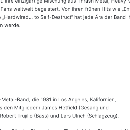
. Ihre einzigartige Mischung aus Thrash Metal, Heavy 
 Fans weltweit begeistert​​. Von ihren frühen Hits wie „
e „Hardwired… to Self-Destruct“ hat jede Ära der Band 
len werde.
-Metal-Band, die 1981 in Los Angeles, Kalifornien,
s den Mitgliedern James Hetfield (Gesang und
Robert Trujillo (Bass) und Lars Ulrich (Schlagzeug).