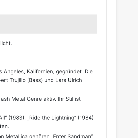
icht.
 Angeles, Kalifornien, gegründet. Die
t Trujillo (Bass) und Lars Ulrich
sh Metal Genre aktiv. Ihr Stil ist
ll“ (1983), „Ride the Lightning“ (1984)
n​​.
 Metallica gehören „Enter Sandman“,