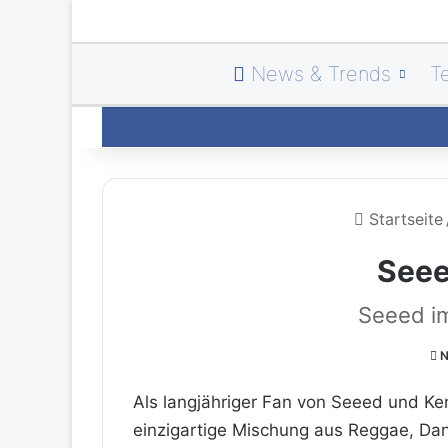
News & Trends
T
Startseite
Seee
Seeed im
N
Als langjähriger Fan von Seeed und Ke
einzigartige Mischung aus Reggae, Dan