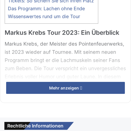
Tickets: So sichern Sie sich Ihren Platz
Das Programm: Lachen ohne Ende
Wissenswertes rund um die Tour
Markus Krebs Tour 2023: Ein Überblick
Markus Krebs, der Meister des Pointenfeuerwerks,
ist 2023 wieder auf Tournee. Mit seinem neuen
Programm bringt er die Lachmuskeln seiner Fans
zum Beben. Die Tour verspricht ein unvergessliches
Erlebnis voller Humor und guter Laune. In diesem
Jahr wird Markus Krebs in zahlreichen Städten
Mehr anzeigen
auftreten und seine Fans mit seinem einzigartigen
Stil begeistern.
Rechtliche Informationen