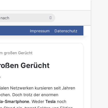
Suche
nach
Impressum
Datenschutz
em großen Gerücht
großen Gerücht
n
ialen Netzwerken kursieren seit Jahren
rechen. Doch trotz der enormen
Tesla-Smartphone
. Weder
Tesla
noch