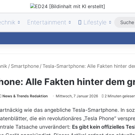
echnik
Entertainment
Lifestyle
nik
/
Smartphone
/
Tesla-Smartphone: Alle Fakten hinter d
one: Alle Fakten hinter dem 
News & Trends Redaktion
Mittwoch, 7 Januar 2026
2 Minuten gelese
hartnäckig wie das angebliche Tesla-Smartphone. In soz
tenblätter, die ein revolutionäres „Tesla Phone“ versp
entrale Tatsache unverändert:
Es gibt kein offizielles 